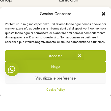
Olii
Blog
Gestisci Consenso
Condimenti
Shop
Bomboniere
Contatti
Per fornire le migliori esperienze, utilizziamo tecnologie come i cookie per
memorizzare e/o accedere alle informazioni del dispositivo. Il consenso a
Chi siamo
queste tecnologie ci permetterà di elaborare dati come il comportamento
Spedizioni e Resi
Il nostro staff è a completa
di navigazione o ID unici su questo sito. Non acconsentire o ritirare il
disposizione!
consenso può influire negativamente su alcune caratteristiche e funzioni.
Condizioni di vendita
Cookies Policy
Privacy Policy
Accetta
👋 Ciao, come posso aiutarti?
Nega
Contatti
Visualizza le preferenze
info@oliosanbasilio.it
0
+39 393 3202999
Cookie Policy
Shop
Sidebar
Wishlist
My account
Cart
Via Lecce 128, Vernole – LE 73029 ITALIA