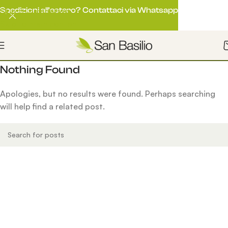
Spedizioni all'estero? Contattaci via Whatsapp
Skip to navigation
Skip to main content
Nothing Found
Apologies, but no results were found. Perhaps searching
will help find a related post.