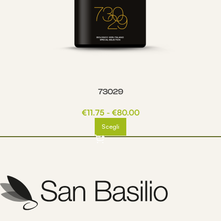
73029
€
11.75
-
€
80.00
Scegli