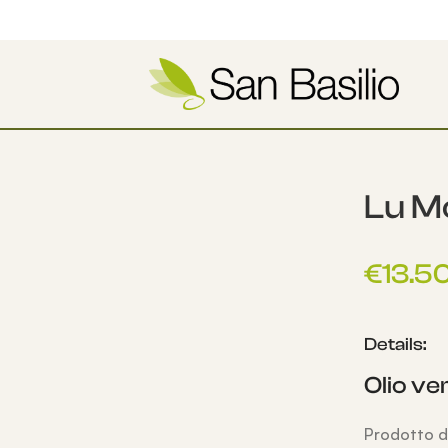
Lu M
€
13.5
Details:
Olio ve
Prodotto da