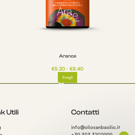
Arance
€
5.20
-
€
8.40
Scegli
k Utili
Contatti
g
info@oliosanbasilio.it
p
+39 393 3202999