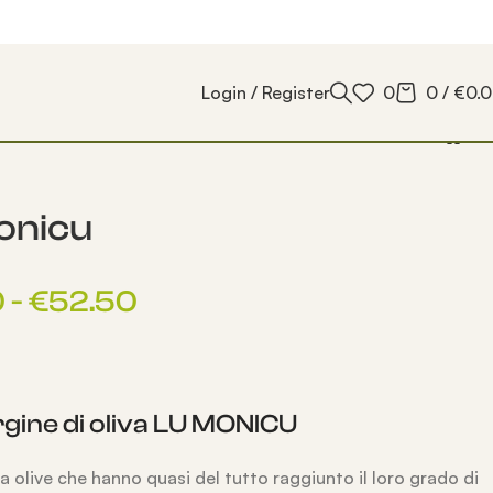
Login / Register
0
0
/
€
0.
onicu
0
-
€
52.50
rgine di oliva LU MONICU
 olive che hanno quasi del tutto raggiunto il loro grado di