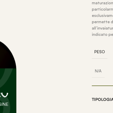
maturazione
particolarm
esclusivame
permette di
all’invaiat
indicato per
PESO
N/A
TIPOLOGI