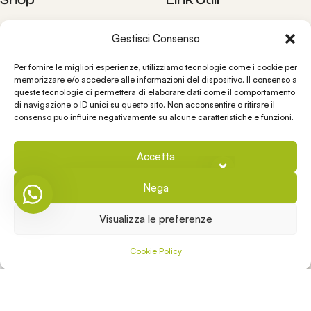
Olii
Blog
Gestisci Consenso
Condimenti
Shop
Bomboniere
Contatti
Per fornire le migliori esperienze, utilizziamo tecnologie come i cookie per
Il nostro staff è a completa
memorizzare e/o accedere alle informazioni del dispositivo. Il consenso a
Chi siamo
queste tecnologie ci permetterà di elaborare dati come il comportamento
disposizione!
Spedizioni e Resi
di navigazione o ID unici su questo sito. Non acconsentire o ritirare il
consenso può influire negativamente su alcune caratteristiche e funzioni.
Condizioni di vendita
Cookies Policy
👋 Ciao, come posso aiutarti?
Privacy Policy
Accetta
Nega
Contatti
Visualizza le preferenze
info@oliosanbasilio.it
0
+39 393 3202999
Cookie Policy
Shop
Wishlist
My account
Cart
Via Lecce 128, Vernole – LE 73029 ITALIA